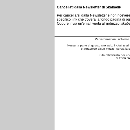
Cancellati dalla Newsletter di SkabadiP
Per cancellarsi dalla Newsletter e non ricevere
specifico link che troverai a fondo pagina di og
Oppure invia un'email vuota all'indirizzo:
skab
Per informazioni, richiest
Nessuna parte di questo sito web, inclusi testi
o attraverso alcun mezzo, senza la p
Sito ottimizzato per un
© 2006 Skab